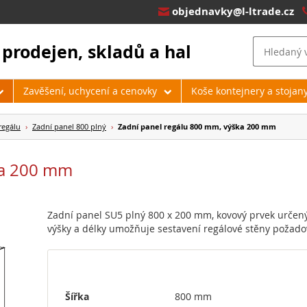
objednavky@l-ltrade.cz

 prodejen, skladů a hal
Zavěšení, uchycení a cenovky
Koše kontejnery a stojan
regálu
›
Zadní panel 800 plný
›
Zadní panel regálu 800 mm, výška 200 mm
ka 200 mm
Zadní panel SU5 plný 800 x 200 mm, kovový prvek určený
výšky a délky umožňuje sestavení regálové stěny požad
Šířka
800 mm