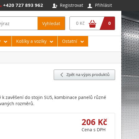
+420 727 893 962
Registrovat
Přihlásit




0 Kč
0
Vyhledat
y
Košíky a vozíky
Ostatní
Zpět na výpis produktů

 k zavěšení do stojin SU5, kombinace panelů různé
ovaných rozměrů.
206 Kč
Cena s DPH