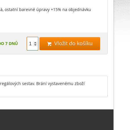
ílá, ostatní barevné úpravy +15% na objednávku
Vložit do košíku
DO 7 DNŮ

 regálových sestav. Brání vystavenému zboží