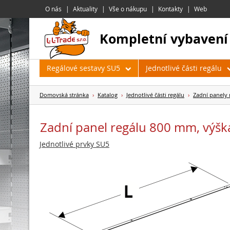
O nás
Aktuality
Vše o nákupu
Kontakty
Web
kompletní vybavení
Regálové sestavy SU5
Jednotlivé části regálu
Domovská stránka
›
Katalog
›
Jednotlivé části regálu
›
Zadní panely 
Zadní panel regálu 800 mm, výš
Jednotlivé prvky SU5