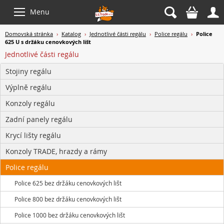



Menu
Domovská stránka
›
Katalog
›
Jednotlivé části regálu
›
Police regálu
›
Police
625 U s držáku cenovkových lišt
Jednotlivé části regálu
Stojiny regálu
Výplně regálu
Konzoly regálu
Zadní panely regálu
Krycí lišty regálu
Konzoly TRADE, hrazdy a rámy
Police regálu
Police 625 bez držáku cenovkových lišt
Police 800 bez držáku cenovkových lišt
Police 1000 bez držáku cenovkových lišt