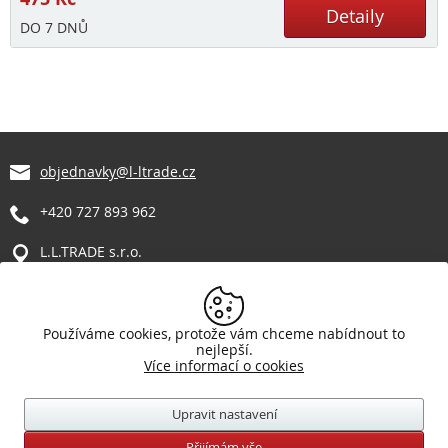
Detaily
DO 7 DNŮ
objednavky@l-ltrade.cz
+420 727 893 962
L.L.TRADE s.r.o.
Manětín 317
331 62 Manětín
Vše o nákupu
Používáme cookies, protože vám chceme nabídnout to
nejlepší.
Reklamační řád
Více informací o cookies
Obchodní podmínky
Způsoby dopravy zboží
Upravit nastavení
Nezbytné
VŽDY AKTIVNÍ
Přijímám vše