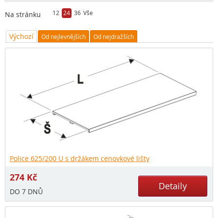
12
24
36
Vše
Na stránku
Výchozí
Od nejlevnějších
Od nejdražších
Police 625/200 U s držákem cenovkové lišty
274
Kč
Detaily
DO 7 DNŮ