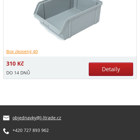
Box zkosený 40
310
Kč
Detaily
DO 14 DNŮ
objednavky@l-ltrade.cz
+420 727 893 962