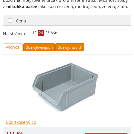
boxů má integrovaný držák pro umístění štítku. Možnost volby
z
několika barev
jako jsou červená, modrá, šedá, zelená, žlutá.
Cena
12
24
36
Vše
Na stránku
Výchozí
Od nejlevnějších
Od nejdražších
Box zkosený 10
111
Kč