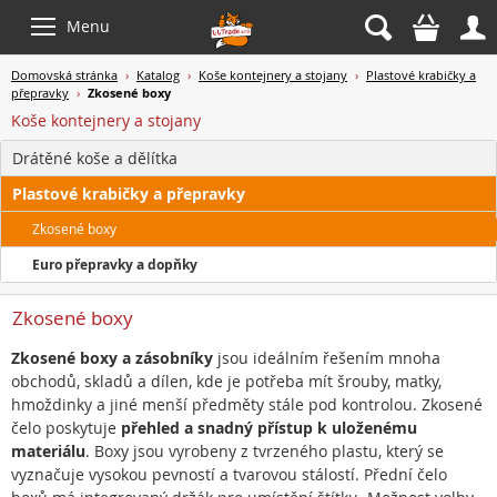



Menu
Domovská stránka
›
Katalog
›
Koše kontejnery a stojany
›
Plastové krabičky a
přepravky
›
Zkosené boxy
Koše kontejnery a stojany
Drátěné koše a dělítka
Plastové krabičky a přepravky
Zkosené boxy
Euro přepravky a dopňky
Zkosené boxy
Zkosené boxy a zásobníky
jsou ideálním řešením mnoha
obchodů, skladů a dílen, kde je potřeba mít šrouby, matky,
hmoždinky a jiné menší předměty stále pod kontrolou. Zkosené
čelo poskytuje
přehled a
snadný přístup k uloženému
materiálu
. Boxy jsou vyrobeny z tvrzeného plastu, který se
vyznačuje vysokou pevností a tvarovou stálostí. Přední čelo