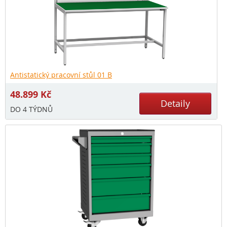
Antistatický pracovní stůl 01 B
48.899
Kč
Detaily
DO 4 TÝDNŮ