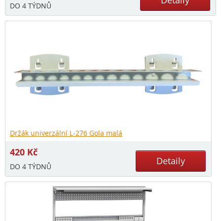
Detaily
DO 4 TÝDNŮ
Držák univerzální L-276 Gola malá
420
Kč
Detaily
DO 4 TÝDNŮ