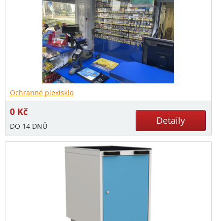
Ochranné plexisklo
0
Kč
Detaily
DO 14 DNŮ