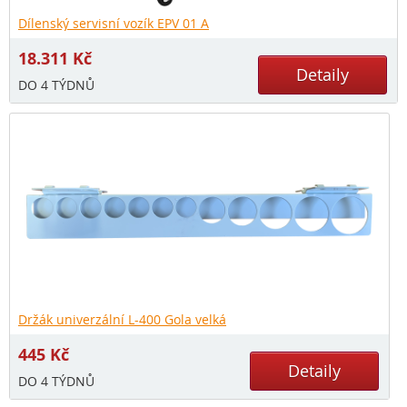
Dílenský servisní vozík EPV 01 A
18.311
Kč
Detaily
DO 4 TÝDNŮ
Držák univerzální L-400 Gola velká
445
Kč
Detaily
DO 4 TÝDNŮ