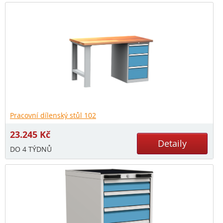
Pracovní dílenský stůl 102
23.245
Kč
Detaily
DO 4 TÝDNŮ