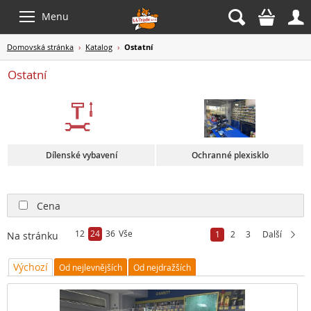



Menu
Domovská stránka
›
Katalog
›
Ostatní
Ostatní
Dílenské vybavení
Ochranné plexisklo
Cena
12
24
36
Vše
1
2
3
Další
Na stránku
Výchozí
Od nejlevnějších
Od nejdražších