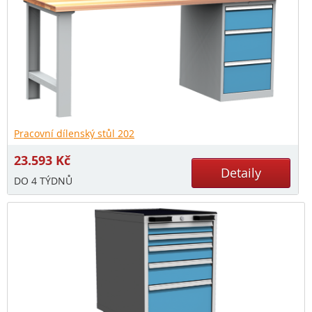
Pracovní dílenský stůl 202
23.593
Kč
Detaily
DO 4 TÝDNŮ