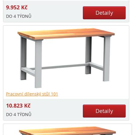
9.952
Kč
Detaily
DO 4 TÝDNŮ
Pracovní dílenský stůl 101
10.823
Kč
Detaily
DO 4 TÝDNŮ