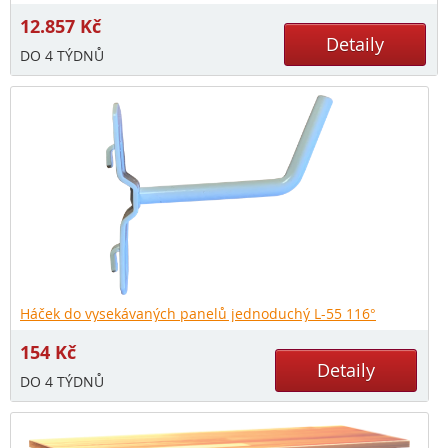
12.857
Kč
Detaily
DO 4 TÝDNŮ
Háček do vysekávaných panelů jednoduchý L-55 116°
154
Kč
Detaily
DO 4 TÝDNŮ