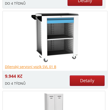
Detaily
DO 4 TÝDNŮ
Dílenský servisní vozík SVL 01 B
9.944
Kč
Detaily
DO 4 TÝDNŮ