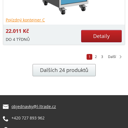
Pojízdný kontejner C
22.011
Kč
Detaily
DO 4 TÝDNŮ
1
2
3
Další
Dalších 24 produktů
objednavky@l-ltrade.cz
+420 727 893 962