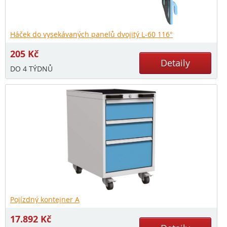
Háček do vysekávaných panelů dvojitý L-60 116°
205
Kč
Detaily
DO 4 TÝDNŮ
Pojízdný kontejner A
17.892
Kč