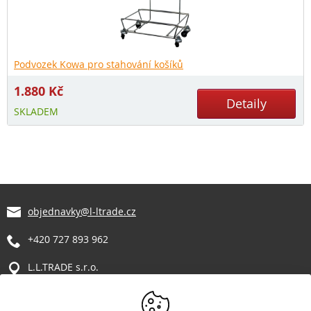
Podvozek Kowa pro stahování košíků
1.880
Kč
Detaily
SKLADEM
objednavky@l-ltrade.cz
+420 727 893 962
L.L.TRADE s.r.o.
Manětín 317
331 62 Manětín