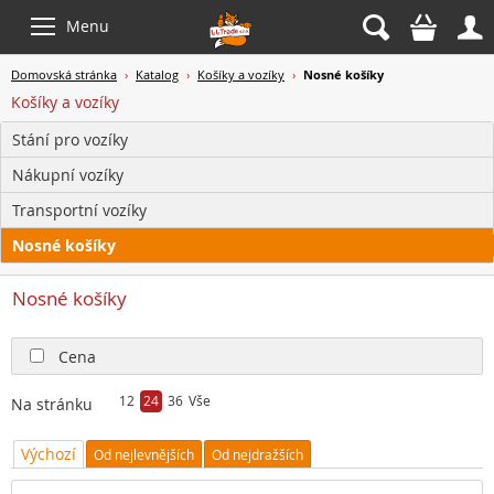



Menu
Domovská stránka
›
Katalog
›
Košíky a vozíky
›
Nosné košíky
Košíky a vozíky
Stání pro vozíky
Nákupní vozíky
Transportní vozíky
Nosné košíky
Nosné košíky
Cena
12
24
36
Vše
Na stránku
Výchozí
Od nejlevnějších
Od nejdražších