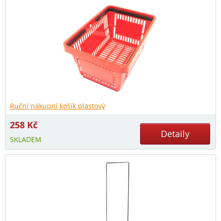
Ruční nákupní košík plastový
258
Kč
Detaily
SKLADEM