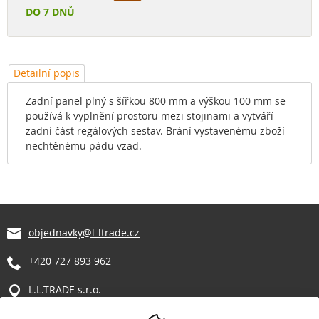
DO 7 DNŮ
Detailní popis
Zadní panel plný s šířkou 800 mm a výškou 100 mm se
používá k vyplnění prostoru mezi stojinami a vytváří
zadní část regálových sestav. Brání vystavenému zboží
nechtěnému pádu vzad.
objednavky@l-ltrade.cz
+420 727 893 962
L.L.TRADE s.r.o.
Manětín 317
331 62 Manětín