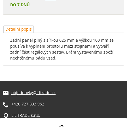
DO 7 DNŮ
Detailní popis
Zadní panel plný s šířkou 625 mm a výškou 100 mm se
používá k vyplnění prostoru mezi stojinami a vytváří
zadní část regálových sestav. Brání vystavenému zboží
nechtěnému pádu vzad.
objednavky@l-ltrade.cz
+420 727 893 962
L.L.TRADE s.r.o.
Manětín 317
331 62 Manětín