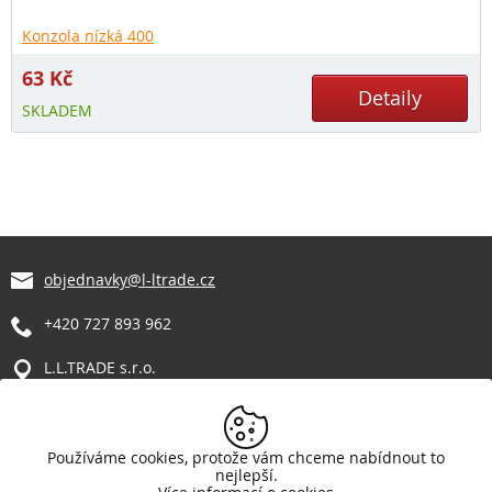
Konzola nízká 400
63
Kč
Detaily
SKLADEM
objednavky@l-ltrade.cz
+420 727 893 962
L.L.TRADE s.r.o.
Manětín 317
331 62 Manětín
Vše o nákupu
Používáme cookies, protože vám chceme nabídnout to
nejlepší.
Reklamační řád