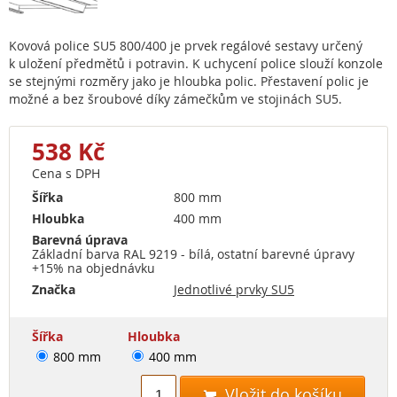
Kovová police SU5 800/400 je prvek regálové sestavy určený
k uložení předmětů i potravin. K uchycení police slouží konzole
se stejnými rozměry jako je hloubka polic. Přestavení polic je
možné a bez šroubové díky zámečkům ve stojinách SU5.
538 Kč
Cena s DPH
Šířka
800 mm
Hloubka
400 mm
Barevná úprava
Základní barva RAL 9219 - bílá, ostatní barevné úpravy
+15% na objednávku
Značka
Jednotlivé prvky SU5
Šířka
Hloubka
800 mm
400 mm
Vložit do košíku
