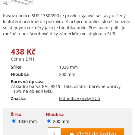
Kovová police SU5 1330/200 je prvek regálové sestavy určený
k uložení předmětů i potravin. K uchycení police slouží konzole
se stejnými rozměry jako je hloubka polic. Přestavení polic je
možné a bez šroubové díky zámečkům ve stojinách SU5.
438 Kč
Cena s DPH
Šířka
1330 mm
Hloubka
200 mm
Barevná úprava
Základní barva RAL 9219 - bílá, ostatní barevné úpravy
+15% na objednávku
Značka
Jednotlivé prvky SU5
Šířka
Hloubka
1330 mm
200 mm
Vložit do košíku
