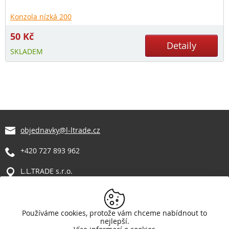
Konzola nízká 200
50
Kč
Detaily
SKLADEM
objednavky@l-ltrade.cz
+420 727 893 962
L.L.TRADE s.r.o.
Manětín 317
331 62 Manětín
Vše o nákupu
Používáme cookies, protože vám chceme nabídnout to
nejlepší.
Reklamační řád