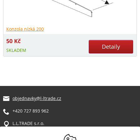
Konzola nízká 200
50
Kč
Detaily
SKLADEM
objednavky@l-ltrade.cz
+420 727 893 962
L.L.TRADE s.r.o.
Manětín 317
331 62 Manětín