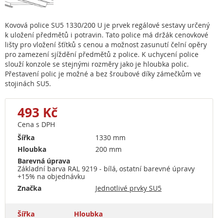
Kovová police SU5 1330/200 U je prvek regálové sestavy určený
k uložení předmětů i potravin. Tato police má držák cenovkové
lišty pro vložení šťítků s cenou a možnost zasunutí čelní opěry
pro zamezení sjíždění předmětů z police. K uchycení police
slouží konzole se stejnými rozměry jako je hloubka polic.
Přestavení polic je možné a bez šroubové díky zámečkům ve
stojinách SU5.
493 Kč
Cena s DPH
Šířka
1330 mm
Hloubka
200 mm
Barevná úprava
Základní barva RAL 9219 - bílá, ostatní barevné úpravy
+15% na objednávku
Značka
Jednotlivé prvky SU5
Šířka
Hloubka