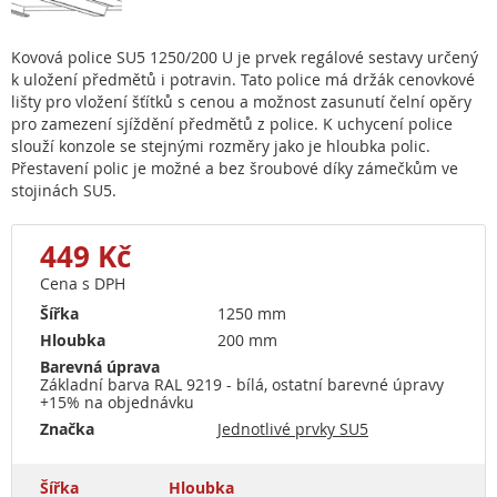
Kovová police SU5 1250/200 U je prvek regálové sestavy určený
k uložení předmětů i potravin. Tato police má držák cenovkové
lišty pro vložení šťítků s cenou a možnost zasunutí čelní opěry
pro zamezení sjíždění předmětů z police. K uchycení police
slouží konzole se stejnými rozměry jako je hloubka polic.
Přestavení polic je možné a bez šroubové díky zámečkům ve
stojinách SU5.
449 Kč
Cena s DPH
Šířka
1250 mm
Hloubka
200 mm
Barevná úprava
Základní barva RAL 9219 - bílá, ostatní barevné úpravy
+15% na objednávku
Značka
Jednotlivé prvky SU5
Šířka
Hloubka