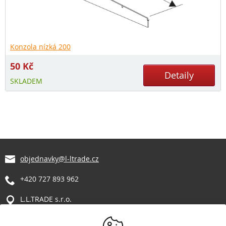
Konzola nízká 200
50
Kč
Detaily
SKLADEM
objednavky@l-ltrade.cz
+420 727 893 962
L.L.TRADE s.r.o.
Manětín 317
331 62 Manětín