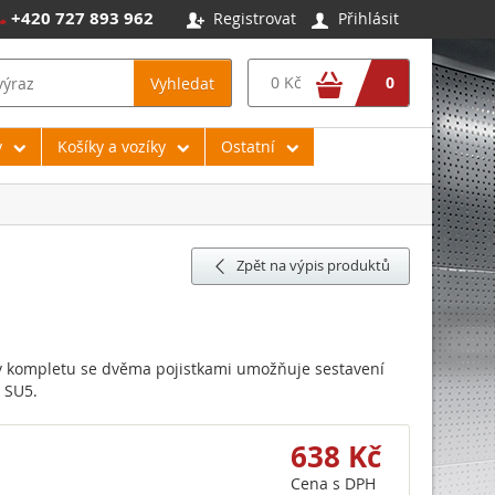
+420 727 893 962
Registrovat
Přihlásit




0 Kč
0
Vyhledat
y
Košíky a vozíky
Ostatní
Zpět na výpis produktů

 v kompletu se dvěma pojistkami umožňuje sestavení
 SU5.
638 Kč
Cena s DPH