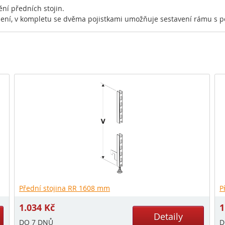
ění předních stojin.
ení, v kompletu se dvěma pojistkami umožňuje sestavení rámu s po
Přední stojina RR 1608 mm
P
1.034
Kč
1
Detaily
DO 7 DNŮ
D