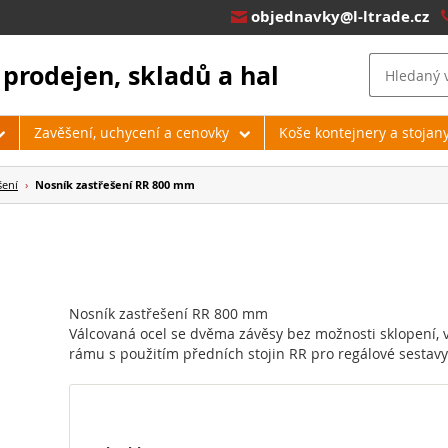
objednavky@l-ltrade.cz

 prodejen, skladů a hal
Zavěšení, uchycení a cenovky
Koše kontejnery a stojan
šení
›
Nosník zastřešení RR 800 mm
Nosník zastřešení RR 800 mm
Válcovaná ocel se dvěma závěsy bez možnosti sklopení,
rámu s použitím předních stojin RR pro regálové sestavy