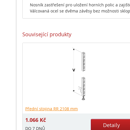
Nosník zastřešení pro uložení horních polic a zajišt
Válcovaná ocel se dvěma závěsy bez možnosti sklop
Související produkty
Přední stojina RR 2108 mm
1.066
Kč
Detaily
DO 7 DNŮ