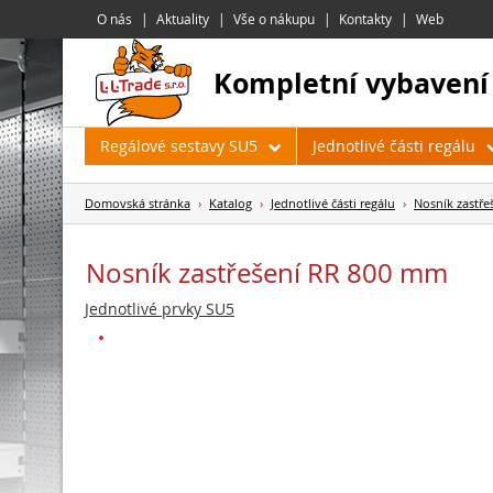
O nás
Aktuality
Vše o nákupu
Kontakty
Web
kompletní vybavení
Regálové sestavy SU5
Jednotlivé části regálu
Domovská stránka
›
Katalog
›
Jednotlivé části regálu
›
Nosník zastře
Nosník zastřešení RR 800 mm
Jednotlivé prvky SU5