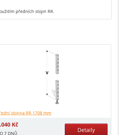
užitím předních stojin RR.
řední stojina RR 1708 mm
.040
Kč
Detaily
O 7 DNŮ