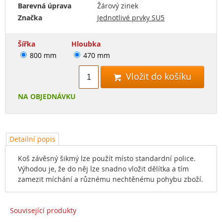
Barevná úprava
Žárový zinek
Značka
Jednotlivé prvky SU5
Šířka
Hloubka
800 mm
470 mm
Vložit do košíku

NA OBJEDNÁVKU
Detailní popis
Koš závěsný šikmý lze použít místo standardní police.
Výhodou je, že do něj lze snadno vložit dělítka a tím
zamezit míchání a různému nechtěnému pohybu zboží.
Související produkty