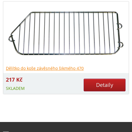
Dělítko do koše závěsného šikmého 470
217
Kč
Detaily
SKLADEM