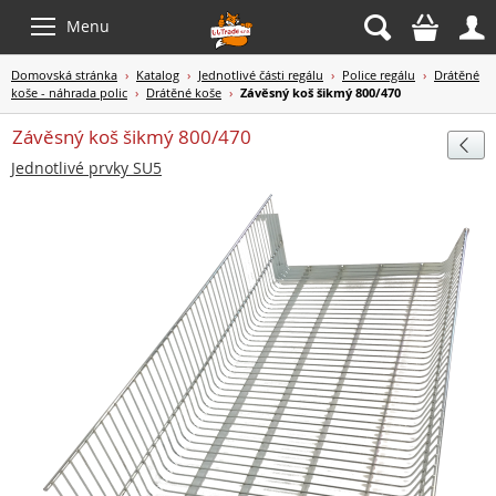



Menu
Domovská stránka
›
Katalog
›
Jednotlivé části regálu
›
Police regálu
›
Drátěné
koše - náhrada polic
›
Drátěné koše
›
Závěsný koš šikmý 800/470
Závěsný koš šikmý 800/470

Jednotlivé prvky SU5