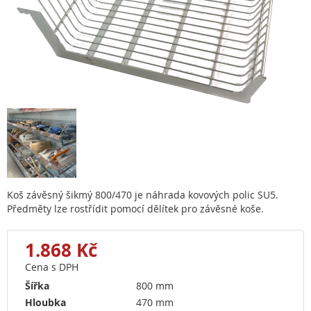
Koš závěsný šikmý 800/470 je náhrada kovových polic SU5.
Předměty lze rostřídit pomocí dělítek pro závěsné koše.
1.868 Kč
Cena s DPH
Šířka
800 mm
Hloubka
470 mm