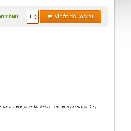
Vložit do košíku
DO 7 DNŮ

n, do kterého se konfekční ramena zasazují. Díky