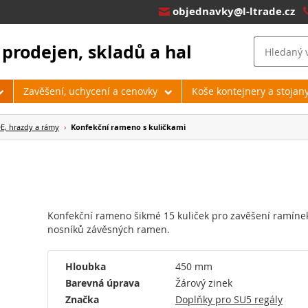
objednavky@l-ltrade.cz

 prodejen, skladů a hal
Zavěšení, uchycení a cenovky
Koše kontejnery a stojan
E, hrazdy a rámy
›
Konfekční rameno s kuličkami
Konfekční rameno šikmé 15 kuliček pro zavěšení ramíne
nosníků závěsných ramen.
Hloubka
450 mm
Barevná úprava
Žárový zinek
Značka
Doplňky pro SU5 regály