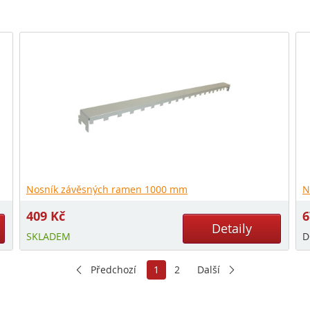
Nosník závěsných ramen 1000 mm
N
409
Kč
Detaily
SKLADEM
D
Předchozí
1
2
Další