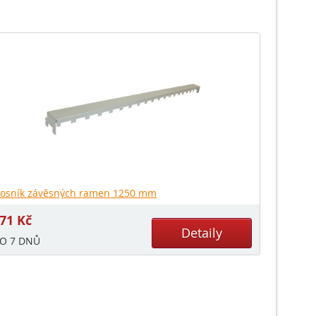
osník závěsných ramen 1250 mm
671
Kč
Detaily
O 7 DNŮ