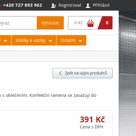
+420 727 893 962
Registrovat
Přihlásit




0 Kč
0
Vyhledat
y
Košíky a vozíky
Ostatní
Zpět na výpis produktů

k s oblečením. Konfekční ramena se zasazují do
391 Kč
Cena s DPH