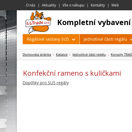
O nás
Aktuality
Vše o nákupu
Kontakty
Web
kompletní vybavení
Regálové sestavy SU5
Jednotlivé části regálu
Domovská stránka
›
Katalog
›
Jednotlivé části regálu
›
Konzoly TRAD
Konfekční rameno s kuličkami
Doplňky pro SU5 regály