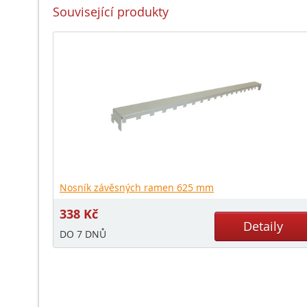
Související produkty
Nosník závěsných ramen 625 mm
338
Kč
Detaily
DO 7 DNŮ