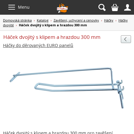



Menu
Domovská stránka
›
Katalog
›
Zavěšení, uchycení a cenovky
›
Háčky
›
Háčky
dvojité
›
Háček dvojitý s klipem a hrazdou 300 mm
Háček dvojitý s klipem a hrazdou 300 mm

Háčky do děrovaných EURO panelů
Háček dvojitý s klipem a hrazdou 300 mm pro zavěšení