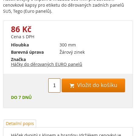
cenovkové kapsy pro etiketu do děrovaných zadních panelů
SU5, Tego (Euro panelů).
86 Kč
Cena s DPH
Hloubka
300 mm
Barevná úprava
Žárový zinek
Značka
Háčky do děrovaných EURO panelů
Vložit do košíku

DO 7 DNŮ
Detailní popis
Háček dvojitý s klipem a hrazdou (držákem cenovky) je