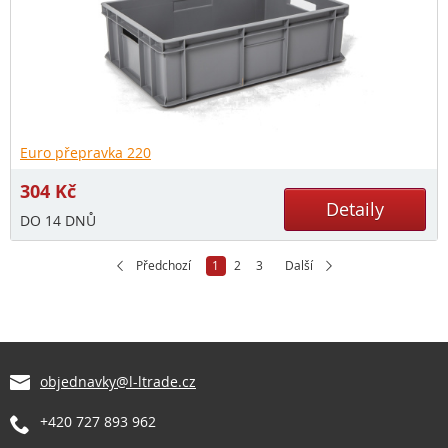
Euro přepravka 220
304
Kč
Detaily
DO 14 DNŮ
Předchozí
1
2
3
Další
objednavky@l-ltrade.cz
+420 727 893 962