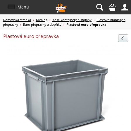



Menu
Domovská stránka
›
Katalog
›
Koše kontejnery a stojany
›
Plastové krabičky a
přepravky
›
Euro přepravky a dopňky
›
Plastová euro přepravka
Plastová euro přepravka
