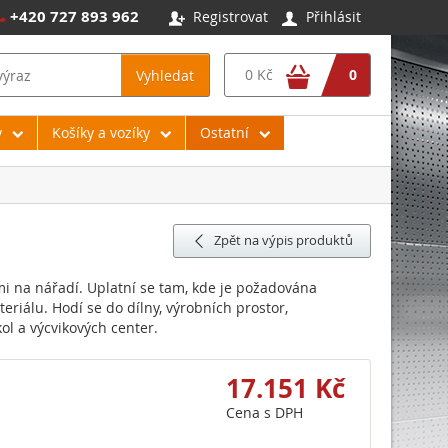
+420 727 893 962
Registrovat
Přihlásit




0 Kč
0
Vyhledat
y
Košíky a vozíky
Ostatní
Zpět na výpis produktů

mi na nářadí. Uplatní se tam, kde je požadována
eriálu. Hodí se do dílny, výrobních prostor,
kol a výcvikových center.
17.151 Kč
Cena s DPH