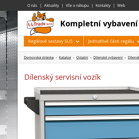
O nás
Aktuality
Vše o nákupu
Kontakty
Web
kompletní vybavení
Regálové sestavy SU5
Jednotlivé části regálu
Domovská stránka
›
Katalog
›
Ostatní
›
Dílenské vybavení
›
Dílensk
Dílenský servisní vozík