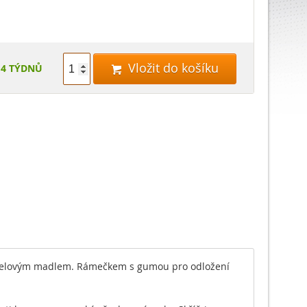
Vložit do košíku
 4 TÝDNŮ

ocelovým madlem. Rámečkem s gumou pro odložení