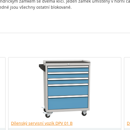
lindrickým zámkem se dvěma klíči. Jeden zámek umístěný v horní čá
edné jsou všechny ostatní blokované.
Dílenský servisní vozík DPV 01 B
D