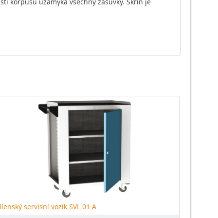
sti korpusu uzamyká všechny zásuvky. Skříň je
ílenský servisní vozík SVL 01 A