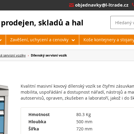
objednavky@l-ltrade.cz

 prodejen, skladů a hal
Zavěšení, uchycení a cenovky
Koše kontejnery a stojan
é servisní vozíky
›
Dílenský servisní vozík
Kvalitní masivní kovový dílenský vozík se čtyřmi zásuvka
mobilita, uspořádání a dostupnost nářadí, nástrojů a mat
autoservisů, opraven, zkušeben a laboratoří, jakož i do š
Hmotnost
80.3 Kg
Hloubka
500 mm
Šířka
720 mm