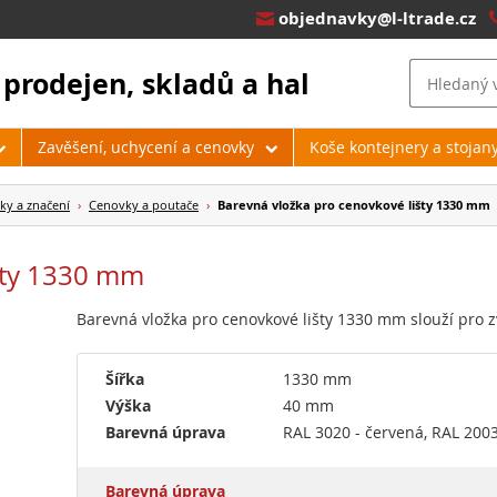
objednavky@l-ltrade.cz

 prodejen, skladů a hal
Zavěšení, uchycení a cenovky
Koše kontejnery a stojan
ky a značení
›
Cenovky a poutače
›
Barevná vložka pro cenovkové lišty 1330 mm
šty 1330 mm
Barevná vložka pro cenovkové lišty 1330 mm slouží pro z
Šířka
1330 mm
Výška
40 mm
Barevná úprava
RAL 3020 - červená, RAL 2003
Barevná úprava