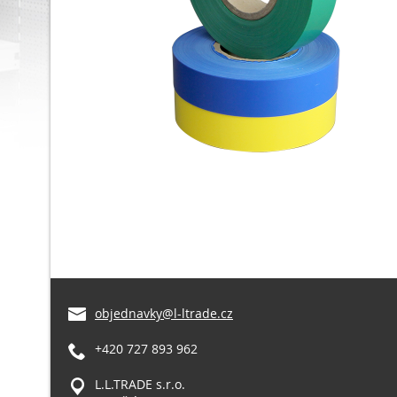
objednavky@l-ltrade.cz
+420 727 893 962
L.L.TRADE s.r.o.