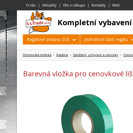
O nás
Aktuality
Vše o nákupu
Kontakty
Web
kompletní vybavení
Regálové sestavy SU5
Jednotlivé části regálu
Domovská stránka
›
Katalog
›
Zavěšení, uchycení a cenovky
›
Cenov
Barevná vložka pro cenovkové li