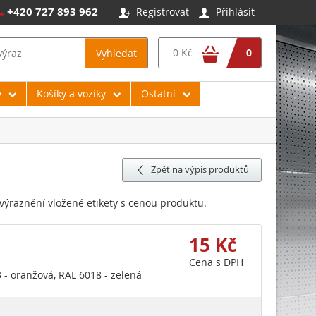
+420 727 893 962
Registrovat
Přihlásit




0 Kč
0
Vyhledat
y
Košíky a vozíky
Ostatní
Zpět na výpis produktů

výraznění vložené etikety s cenou produktu.
15 Kč
Cena s DPH
 - oranžová, RAL 6018 - zelená