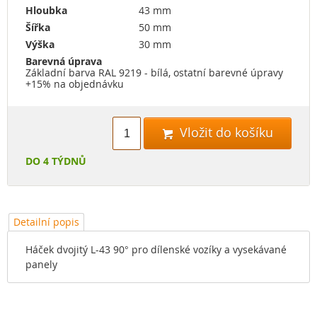
Hloubka
43 mm
Šířka
50 mm
Výška
30 mm
Barevná úprava
Základní barva RAL 9219 - bílá, ostatní barevné úpravy
+15% na objednávku
Vložit do košíku

DO 4 TÝDNŮ
Detailní popis
Háček dvojitý L-43 90° pro dílenské vozíky a vysekávané
panely