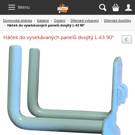



Menu
Domovská stránka
›
Katalog
›
Ostatní
›
Dílenské vybavení
›
Dílenské doplňky
›
Háček do vysekávaných panelů dvojitý L-43 90°
Háček do vysekávaných panelů dvojitý L-43 90°
